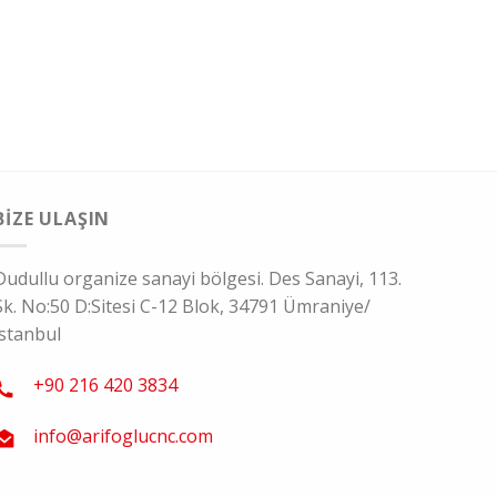
BIZE ULAŞIN
Dudullu organize sanayi bölgesi. Des Sanayi, 113.
Sk. No:50 D:Sitesi C-12 Blok, 34791 Ümraniye/
İstanbul
+90 216 420 3834
info@arifoglucnc.com