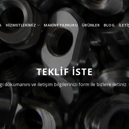
A
HIZMETLERIMIZ
MAKINE PARKURU
ÜRÜNLER
BLOG
İLETI
TEKLIF ISTE
 dökümanını ve iletişim bilgilerinizi form ile bizlere iletini