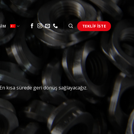
TEKLIF İSTE
ŞIM
z. En kısa sürede geri dönüş sağlayacağız.