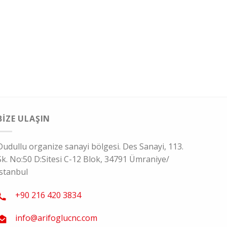
BIZE ULAŞIN
Dudullu organize sanayi bölgesi. Des Sanayi, 113.
Sk. No:50 D:Sitesi C-12 Blok, 34791 Ümraniye/
İstanbul
+90 216 420 3834
info@arifoglucnc.com