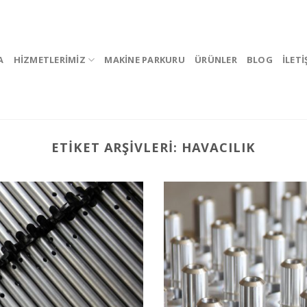
A
HIZMETLERIMIZ
MAKINE PARKURU
ÜRÜNLER
BLOG
İLETI
ETIKET ARŞIVLERI:
HAVACILIK