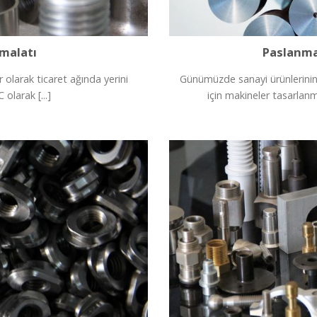
İmalatı
Paslanmaz
 olarak ticaret ağında yerini
Günümüzde sanayi ürünlerinin s
 olarak [...]
için makineler tasarlanmış